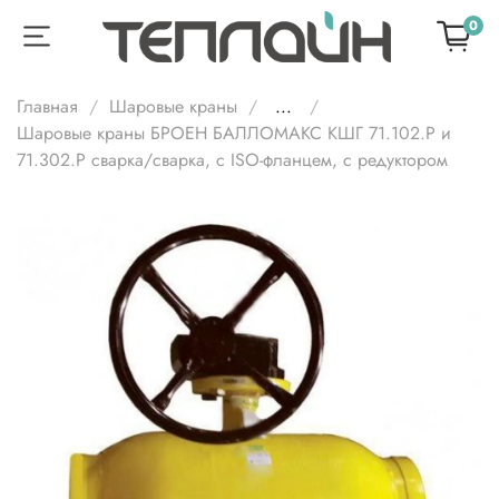
0
Главная
Шаровые краны
...
Шаровые краны БРОЕН БАЛЛОМАКС КШГ 71.102.Р и
71.302.Р сварка/сварка, с ISO-фланцем, с редуктором