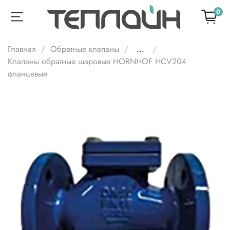
0
Главная
Обратные клапаны
...
Клапаны обратные шаровые HORNHOF HCV204
фланцевые