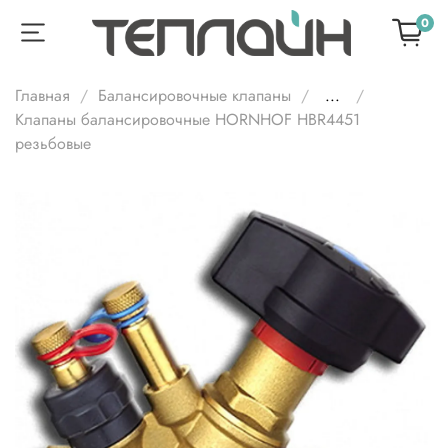
0
Главная
Балансировочные клапаны
...
Клапаны балансировочные HORNHOF HBR4451
резьбовые