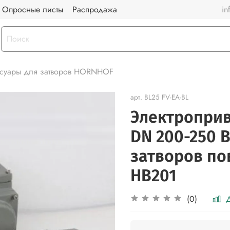
Опросные листы
Распродажа
in
суары для затворов HORNHOF
арт.
BL25 FV-EA-BL
Электроприв
DN 200-250 B
затворов по
HB201
Д
(0)