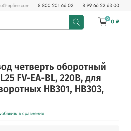
fo@tepline.com
8 800 201 66 02
8 99 66 22 63 00
0
0 ₽
од четверть оборотный
L25 FV-EA-BL, 220В, для
воротных HB301, HB303,
обавить в сравнение