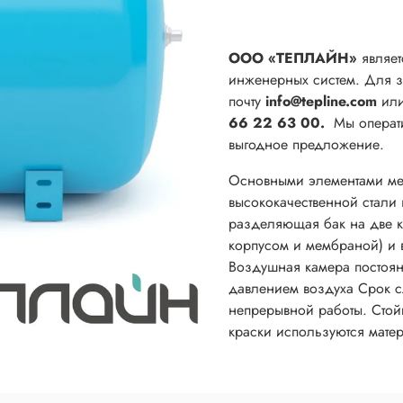
ООО «ТЕПЛАЙН»
являет
инженерных систем. Для за
почту
info@tepline.com
ил
66 22 63 00.
Мы операти
выгодное предложение.
Основными элементами мем
высококачественной стали
разделяющая бак на две к
корпусом и мембраной) и 
Воздушная камера постоян
давлением воздуха Срок с
непрерывной работы. Стой
краски используются мате