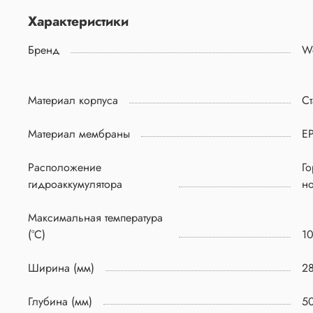
Характеристики
Бренд
We
Материал корпуса
Ст
Материал мембраны
E
Расположение
Го
гидроаккумулятора
н
Максимальная температура
(°C)
1
Ширина (мм)
2
Глубина (мм)
5