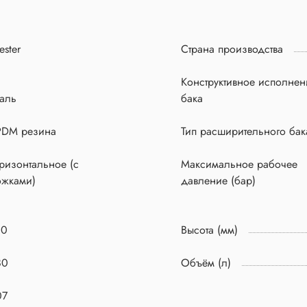
ster
Страна производства
Конструктивное исполнен
аль
бака
PDM резина
Тип расширительного бак
ризонтальное (с
Максимальное рабочее
ожками)
давление (бар)
00
Высота (мм)
80
Объём (л)
07