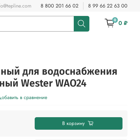
fo@tepline.com
8 800 201 66 02
8 99 66 22 63 00
0
0 ₽
нный для водоснабжения
ный Wester WAO24
обавить в сравнение
В корзину