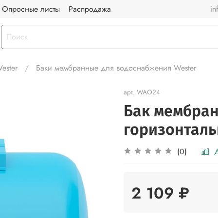
Опросные листы
Распродажа
in
ester
Баки мембранные для водоснабжения Wester
арт.
WAO24
Бак мембра
горизонталь
Д
(0)
2 109 ₽