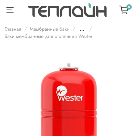
0
Главная
Мембранные баки
...
Баки мембранные для отопления Wester